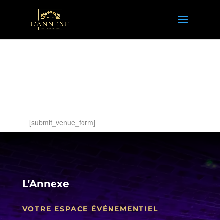
Submit Venue Form
[submit_venue_form]
L’Annexe
VOTRE ESPACE ÉVÉNEMENTIEL