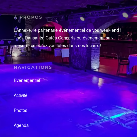
À PROPOS
L’Annexe, le partenaire événementiel de vos week-end !
Thés Dansants, Cafés Concerts ou événement sur-
mesure, célébrez vos fêtes dans nos locaux !
NAVIGATIONS
Événementiel
Activité
Photos
Agenda