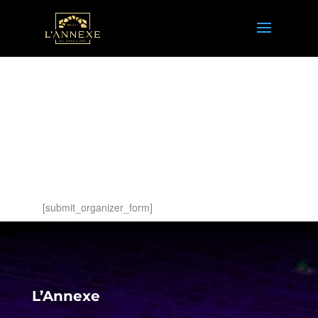
Submit Organizer
Form
[submit_organizer_form]
L’Annexe