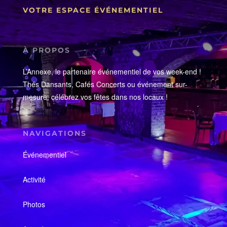
VOTRE ESPACE ÉVÉNEMENTIEL
À PROPOS
L’Annexe, le partenaire événementiel de vos week-end !
Thés Dansants, Cafés Concerts ou événement sur-
mesure, célébrez vos fêtes dans nos locaux !
NAVIGATIONS
Événementiel
Activité
Photos